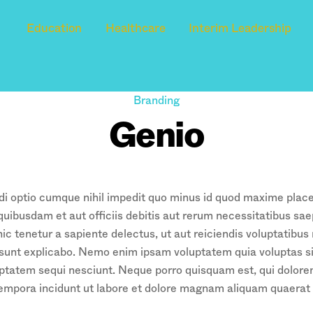
Education
Healthcare
Interim Leadership
Branding
Genio
ndi optio cumque nihil impedit quo minus id quod maxime pla
uibusdam et aut officiis debitis aut rerum necessitatibus sae
 tenetur a sapiente delectus, ut aut reiciendis voluptatibus
a sunt explicabo. Nemo enim ipsam voluptatem quia voluptas sit
ptatem sequi nesciunt. Neque porro quisquam est, qui dolorem
tempora incidunt ut labore et dolore magnam aliquam quaerat