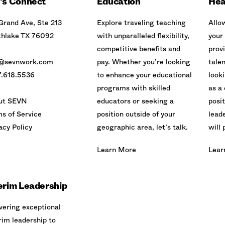
’s Connect
Education
Hea
Grand Ave, Ste 213
Explore traveling teaching
Allo
thlake TX 76092
with unparalleled flexibility,
your
competitive benefits and
prov
o@sevnwork.com
pay. Whether you’re looking
tale
7.618.5536
to enhance your educational
look
programs with skilled
as a 
ut SEVN
educators or seeking a
posit
s of Service
position outside of your
lead
acy Policy
geographic area, let’s talk.
will 
Learn More
Lear
erim Leadership
vering exceptional
rim leadership to