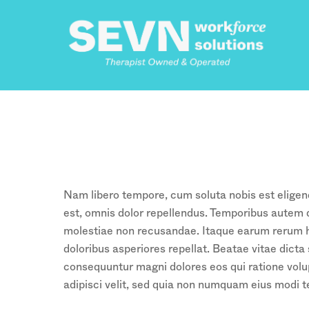
Skip
to
content
Nam libero tempore, cum soluta nobis est elige
est, omnis dolor repellendus. Temporibus autem q
molestiae non recusandae. Itaque earum rerum hic
doloribus asperiores repellat. Beatae vitae dict
consequuntur magni dolores eos qui ratione volu
adipisci velit, sed quia non numquam eius modi 