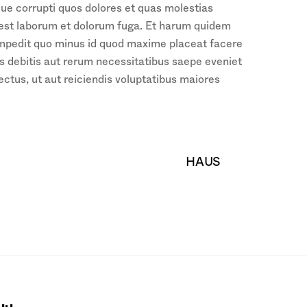
que corrupti quos dolores et quas molestias
id est laborum et dolorum fuga. Et harum quidem
l impedit quo minus id quod maxime placeat facere
 debitis aut rerum necessitatibus saepe eveniet
ctus, ut aut reiciendis voluptatibus maiores
HAUS