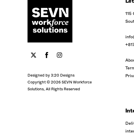
Let
115 
Sou
inf
+81
Twitter
Facebook
LinkedIn
Abo
Term
Designed by
3:20 Designs
Priv
Copyright ©
2026 SEVN Workforce
Solutions, All Rights Reserved
Int
Deli
inte