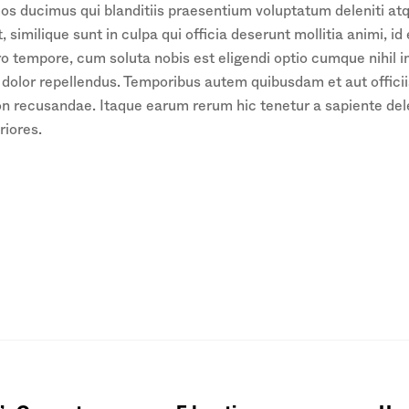
os ducimus qui blanditiis praesentium voluptatum deleniti at
, similique sunt in culpa qui officia deserunt mollitia animi, 
bero tempore, cum soluta nobis est eligendi optio cumque nihi
olor repellendus. Temporibus autem quibusdam et aut officiis
on recusandae. Itaque earum rerum hic tenetur a sapiente dele
riores.