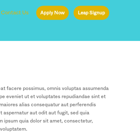
Contact Us
Apply Now
Leap Signup
ceat facere possimus, omnis voluptas assumenda
pe eveniet ut et voluptates repudiandae sint et
 maiores alias consequatur aut perferendis
 aspernatur aut odit aut fugit, sed quia
 ipsum quia dolor sit amet, consectetur,
 voluptatem.