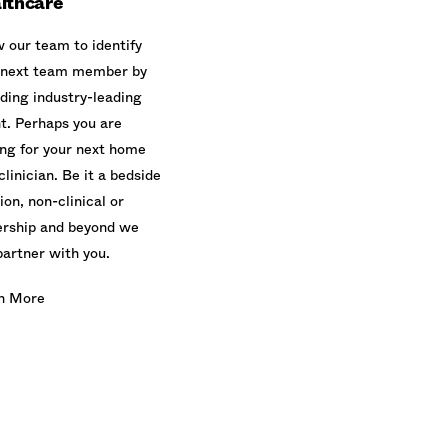
lthcare
w our team to identify
 next team member by
iding industry-leading
nt. Perhaps you are
ing for your next home
clinician. Be it a bedside
ion, non-clinical or
ership and beyond we
partner with you.
n More